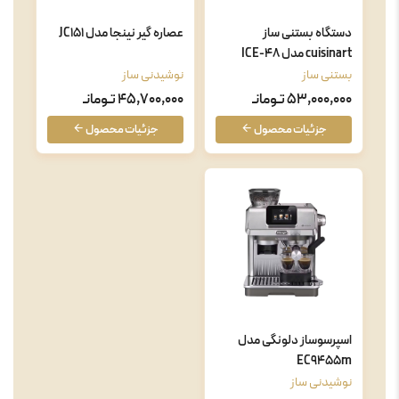
دستگاه بستنی ساز
عصاره گیر نینجا مدل JC151
cuisinart مدل ICE-48
بستنی ساز
نوشیدنی ساز
53,000,000 تـومانـ
45,700,000 تـومانـ
جزئیات محصول
جزئیات محصول
اسپرسوساز دلونگی مدل
EC9455m
نوشیدنی ساز