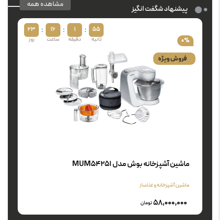
مشاهده همه
پیشنهاد شگفت انگیز
:
:
:
23
16
1
54
0%
فروش ویژه
ماشین آشپزخانه بوش مدل MUM54251
ماشین آشپزخانه و غذاساز
58,000,000
تومان