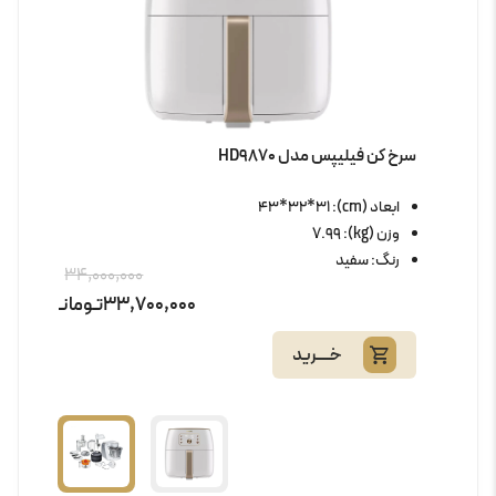
سرخ کن فیلیپس مدل HD9870
ابعاد (cm): 43*32*31
وزن (kg): 7.99
رنگ: سفید
34,000,000
33,700,000
تـومانـ
خــــرید