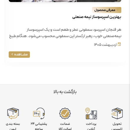
#
معرفی محصول
بهترین اسپرسوساز نیمه صنعتی
هر فنجان اسپرسو، سمفونی عطر و طعم است و یک اسپرسوساز
نیمه‌صنعتی خوب، رهبر ارکستر این سمفونی محسوب می‌شود. هنگام طبخ
یک فنجان قهوه اسپرسو، با هر فشاری ...
اردیبهشت 1405
مشـــاهده
بازگشت به بالا
تحویل
پرداخت
ضمانت
پشتیبانی 24
بسته بندی
اکسپرس
آنلاین
اصالت کالا
ساعته
ایمن