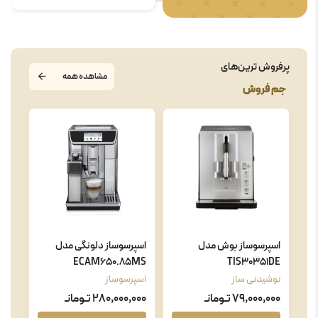
پرفروش ترین‌های
مشاهده همه
جم فروش
اسپرسوساز بوش مدل
اسپرسوساز دلونگی مدل
ECAM650.85MS
TIS30351DE
نوشیدنی ساز
اسپرسوساز
79,000,000 تـومانـ
280,000,000 تـومانـ